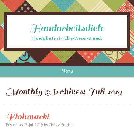
Handarbeitsdiele
Handarbeiten im Elbe-Weser-Dreieck
Menu
Skip to content
Monthly Archives:
Juli 2019
Flohmarkt
Posted on
12. Juli 2019
by
Christa Stache