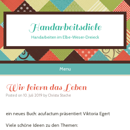
Handarbeitsdiele
Handarbeiten im Elbe-Weser-Dreieck
Menu
Skip to content
Wir feiern das Leben
Posted on
10. Juli 2019
by
Christa Stache
ein neues Buch: acufactum präsentiert Viktoria Egert
Viele schöne Ideen zu den Themen: