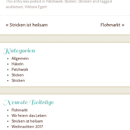
This entry was posted in
Patchwork
,
Sticken
,
Stricken
and tagged
acufactum
,
Viktoria Egert
.
«
Stricken ist heilsam
Flohmarkt
»
Post navigation
Kategorien
Allgemein
Häkeln
Patchwork
Sticken
Stricken
Neueste Beiträge
Flohmarkt
Wir feiern das Leben
Stricken ist heilsam
Weihnachten 2017